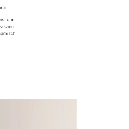
and
bist und
Faszien
ynamisch