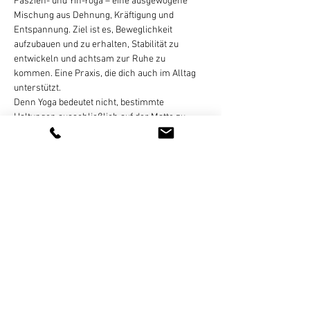
Faszien- und Yin-Yoga – eine ausgewogene 
Mischung aus Dehnung, Kräftigung und 
Entspannung. Ziel ist es, Beweglichkeit 
aufzubauen und zu erhalten, Stabilität zu 
entwickeln und achtsam zur Ruhe zu 
kommen. Eine Praxis, die dich auch im Alltag 
unterstützt.
Denn Yoga bedeutet nicht, bestimmte 
Haltungen ausschließlich auf der Matte zu 
üben. Mit dem Stuhl eröffnen sich neue 
Möglichkeiten: Übungen werden zugänglicher, 
klarer ausgerichtet oder manchmal sogar 
intensiver erfahrbar.
Geeignet ist dieser Kurs für Senioren, 
Menschen mit weniger Beweglichkeit und alle, 
für die Übungen am Boden nicht passend sind.
Weiterlesen >