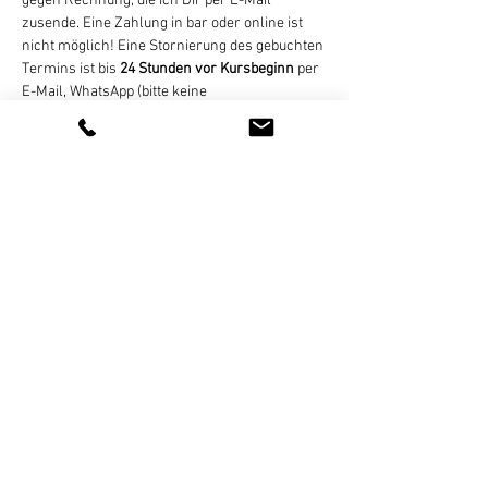
gegen Rechnung, die ich Dir per E-Mail 
zusende. Eine Zahlung in bar oder online ist 
nicht möglich! Eine Stornierung des gebuchten 
Termins ist bis 
24 Stunden vor Kursbeginn
 per 
E-Mail, WhatsApp (bitte keine 
Sprachnachrichten), SMS, oder Telefon 
kostenlos möglich. Bei zu später Absage oder 
nicht erfolgter Teilnahme wird der Termin 
regulär abgerechnet. Bei zu geringer 
Teilnehmerzahl (mind. 4 Personen) nicht 
stattfinden können,…
Weiterlesen >
Diese Veranstaltung teilen