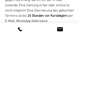
gegen Rechnung, die ich Dir per E-Mail 
zusende. Eine Zahlung in bar oder online ist 
nicht möglich! Eine Stornierung des gebuchten 
Termins ist bis 
24 Stunden vor Kursbeginn
 per 
E-Mail, WhatsApp (bitte keine 
Sprachnachrichten), SMS, oder Telefon 
kostenlos möglich. Bei zu später Absage oder 
nicht erfolgter Teilnahme wird der Termin 
regulär abgerechnet. Bei zu geringer 
Teilnehmerzahl (mind. 4 Personen) nicht 
stattfinden können,…
Weiterlesen >
Diese Veranstaltung teilen