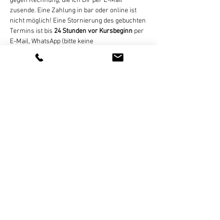
gegen Rechnung, die ich Dir per E-Mail 
zusende. Eine Zahlung in bar oder online ist 
nicht möglich! Eine Stornierung des gebuchten 
Termins ist bis 
24 Stunden vor Kursbeginn
 per 
E-Mail, WhatsApp (bitte keine 
Sprachnachrichten), SMS, oder Telefon 
kostenlos möglich. Bei zu später Absage oder 
nicht erfolgter Teilnahme wird der Termin 
regulär abgerechnet. Bei zu geringer 
Teilnehmerzahl (mind. 4 Personen) nicht 
stattfinden können,…
Weiterlesen >
Diese Veranstaltung teilen