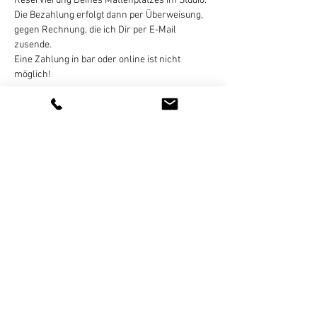
Reservierung Deines Mattenplatzes im Studio.
Die Bezahlung erfolgt dann per Überweisung, 
gegen Rechnung, die ich Dir per E-Mail 
zusende. 
Eine Zahlung in bar oder online ist nicht 
möglich!
Eine Stornierung des gebuchten Termins ist 
bis 
24 Stunden vor Kursbeginn
 per E-Mail, 
WhatsApp (bitte keine Sprachnachrichten), 
SMS, oder Telefon kostenlos möglich. Bei zu 
später Absage oder nicht…
Weiterlesen >
Diese Veranstaltung teilen