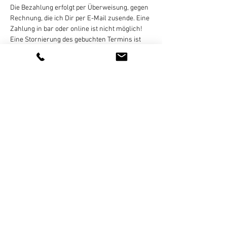
Die Bezahlung erfolgt per Überweisung, gegen 
Rechnung, die ich Dir per E-Mail zusende. Eine 
Zahlung in bar oder online ist nicht möglich!
Eine Stornierung des gebuchten Termins ist 
bis 
24 Stunden vor Kursbeginn
 per E-Mail, 
WhatsApp (bitte keine Sprachnachrichten), 
SMS, oder Telefon kostenlos möglich. Bei zu 
später Absage oder nicht erfolgter Teilnahme 
wird der Termin regulär abgerechnet. 
Weiterlesen >
Diese Veranstaltung teilen