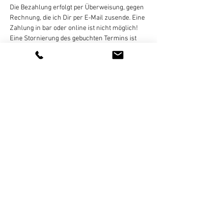
Die Bezahlung erfolgt per Überweisung, gegen 
Rechnung, die ich Dir per E-Mail zusende. Eine 
Zahlung in bar oder online ist nicht möglich!
Eine Stornierung des gebuchten Termins ist 
bis 
24 Stunden vor Kursbeginn
 per E-Mail, 
WhatsApp (bitte keine Sprachnachrichten), 
SMS, oder Telefon kostenlos möglich. Bei zu 
später Absage oder nicht erfolgter Teilnahme 
wird der Termin regulär abgerechnet. 
Weiterlesen >
Diese Veranstaltung teilen