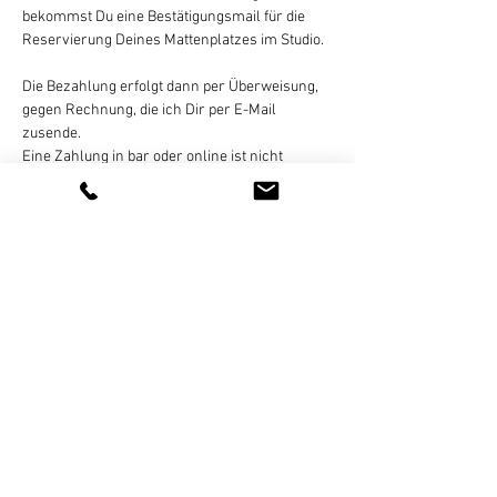
bekommst Du eine Bestätigungsmail für die 
Reservierung Deines Mattenplatzes im Studio.
Die Bezahlung erfolgt dann per Überweisung, 
gegen Rechnung, die ich Dir per E-Mail 
zusende. 
Eine Zahlung in bar oder online ist nicht 
möglich!
Eine Stornierung des gebuchten Termins ist 
bis 
24 Stunden vor Kursbeginn
 per E-Mail, 
Whats App (bitte keine Sparchnachrichten!), 
SMS, oder Telefon kostenlos möglich. Bei zu…
Weiterlesen >
Diese Veranstaltung teilen