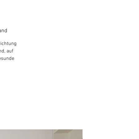
and
richtung
nd, auf
gesunde