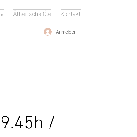
ga
Ätherische Öle
Kontakt
Anmelden
19.45h /