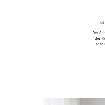
Mi.
Der Sch
des Kö
jeden 