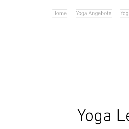
Home
Yoga Angebote
Yog
Yoga Le