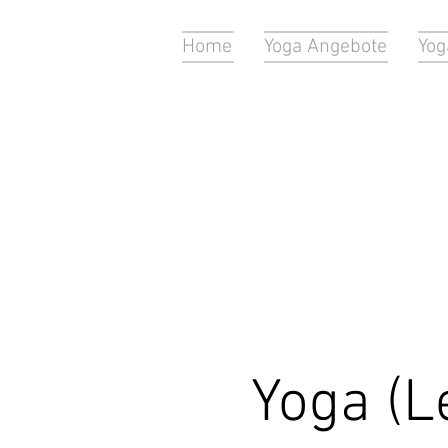
Home
Yoga Angebote
Yog
Yoga (L