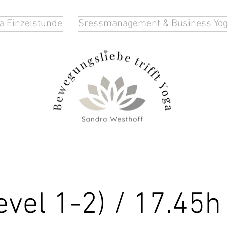
a Einzelstunde
Sressmanagement & Business Yo
evel 1-2) / 17.45h