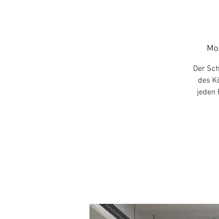
Mo.
Der Sch
des Kö
jeden 