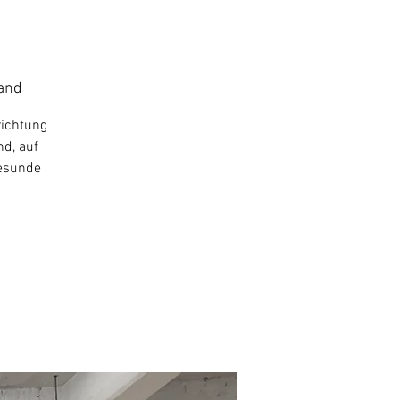
land
richtung
nd, auf
gesunde