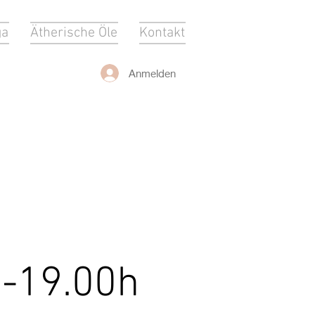
ga
Ätherische Öle
Kontakt
Anmelden
 -19.00h