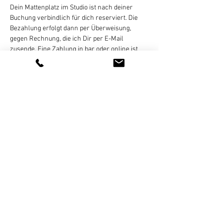
Dein Mattenplatz im Studio ist nach deiner 
Buchung verbindlich für dich reserviert. Die 
Bezahlung erfolgt dann per Überweisung, 
gegen Rechnung, die ich Dir per E-Mail 
zusende. Eine Zahlung in bar oder online ist 
nicht möglich! Eine Stornierung des gebuchten 
Termins ist bis 
24 Stunden vor Kursbeginn
 per 
E-Mail, WhatsApp (bitte keine 
Sprachnachrichten), SMS, oder Telefon 
kostenlos möglich. Bei zu später Absage oder 
nicht erfolgter Teilnahme…
Weiterlesen >
Diese Veranstaltung teilen