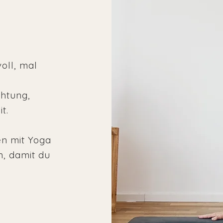
e
oll, mal
chtung,
t.
en mit Yoga
, damit du