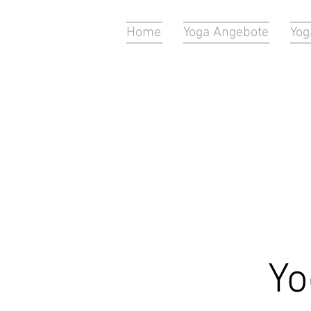
Home
Yoga Angebote
Yog
Yo