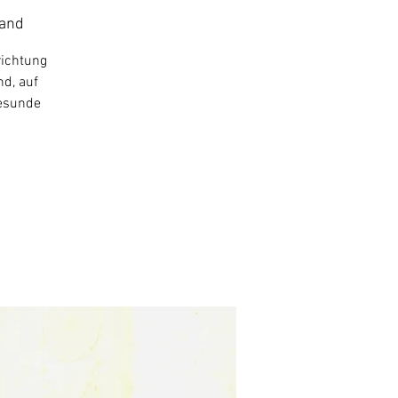
land
richtung
nd, auf
gesunde