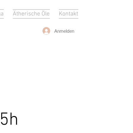
ga
Ätherische Öle
Kontakt
Anmelden
45h