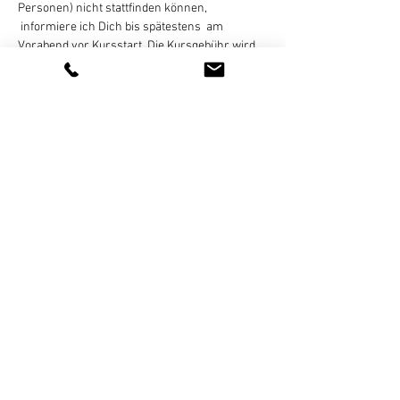
Personen) nicht stattfinden können, 
 informiere ich Dich bis spätestens  am 
Vorabend vor Kursstart. Die Kursgebühr wird 
dann natürlich nicht berechnet.
Die Plätze sind begrenzt (8 Matten). Solltest Du 
einmal keinen Platz mehr bekommen trage 
Dich gerne in die Warteliste ein. Ich melde 
mich bei Dir, sobald ein…
Weiterlesen >
Diese Veranstaltung teilen
Newsletter - Anmeldung