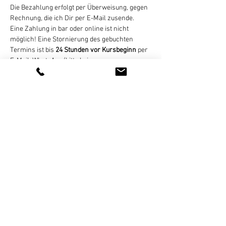
Die Bezahlung erfolgt per Überweisung, gegen 
Rechnung, die ich Dir per E-Mail zusende. 
Eine Zahlung in bar oder online ist nicht 
möglich! Eine Stornierung des gebuchten 
Termins ist bis 
24 Stunden vor Kursbeginn
 per 
E-Mail, WhatsApp (bitte keine 
Sprachnachrichten), SMS, oder Telefon 
kostenlos möglich. Bei zu später Absage oder 
nicht erfolgter Teilnahme wird der Termin 
regulär abgerechnet. Bei zu geringer 
Teilnehmerzahl (mind. 4 Personen) nicht…
Weiterlesen >
Diese Veranstaltung teilen