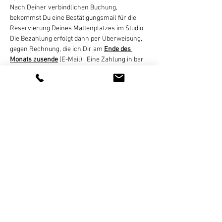
Nach Deiner verbindlichen Buchung, 
bekommst Du eine Bestätigungsmail für die 
Reservierung Deines Mattenplatzes im Studio. 
Die Bezahlung erfolgt dann per Überweisung, 
gegen Rechnung, die ich Dir am 
Ende des 
Monats zusende
 (E-Mail).  Eine Zahlung in bar 
oder online ist nicht möglich!
Eine Stornierung des gebuchten Termins ist 
bis 8 Stunden vor Kursbeginn per E-Mail, 
Whats App, SMS, oder Telefon kostenlos 
möglich. Bei zu später Absage oder nicht 
erfolgter Teilnahme wird der Termin regulär 
abgerechnet. 
Weiterlesen >
Diese Veranstaltung teilen