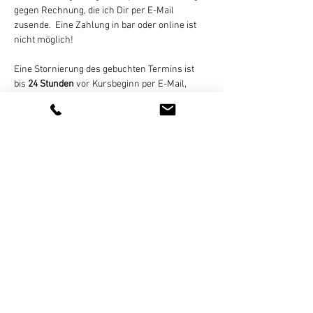
gegen Rechnung, die ich Dir per E-Mail 
zusende.  Eine Zahlung in bar oder online ist 
nicht möglich!
Eine Stornierung des gebuchten Termins ist 
bis 
24 Stunden
 vor Kursbeginn per E-Mail, 
Whats App (bitte keine Sprachnachrichten!), 
SMS, oder Telefon kostenlos möglich. Bei zu 
später Absage oder nicht erfolgter Teilnahme 
wird der Termin regulär abgerechnet. 
Sollte die Stunde wegen zu geringer…
Weiterlesen >
Diese Veranstaltung teilen