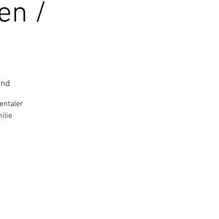
en /
and
entaler
ilie