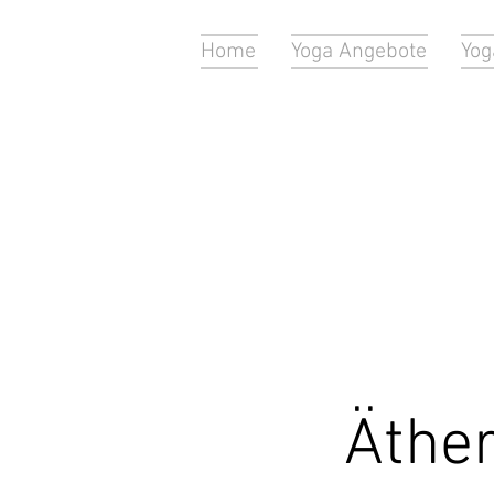
Home
Yoga Angebote
Yog
Äther