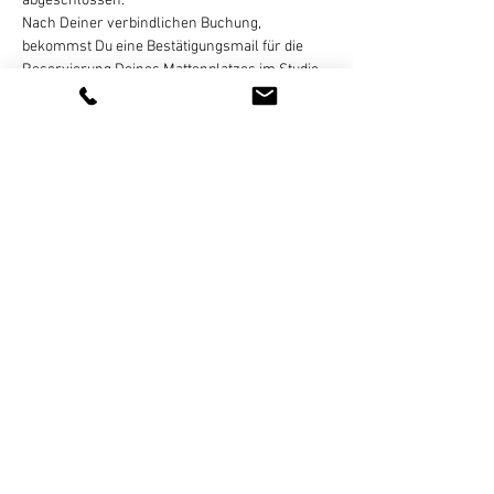
abgeschlossen.
Nach Deiner verbindlichen Buchung, 
bekommst Du eine Bestätigungsmail für die 
Reservierung Deines Mattenplatzes im Studio. 
 Die Bezahlung erfolgt dann per Überweisung, 
gegen Rechnung, die ich Dir am 
 (E-Mail). Eine 
Zahlung in bar oder online ist nicht 
möglich!
Ende des Monats zusende
Eine Stornierung des gebuchten Termins ist…
Weiterlesen >
Diese Veranstaltung teilen
Newsletter - Anmeldung