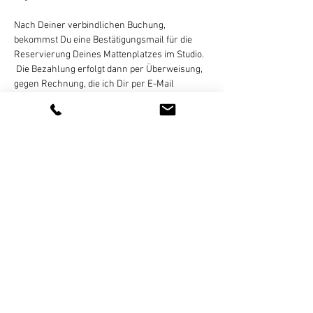
Nach Deiner verbindlichen Buchung, 
bekommst Du eine Bestätigungsmail für die 
Reservierung Deines Mattenplatzes im Studio. 
 Die Bezahlung erfolgt dann per Überweisung, 
gegen Rechnung, die ich Dir per E-Mail 
zusende. Eine Zahlung in bar oder online ist 
nicht möglich!
Eine Stornierung des gebuchten Termins ist 
bis 
24 Stunden vor Kursbeginn
 per E-Mail, 
Whats App (bitte keine Sprachnachrichten),…
Weiterlesen >
Diese Veranstaltung teilen