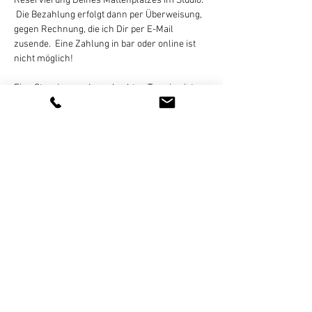
Reservierung Deines Mattenplatzes im Studio. 
 Die Bezahlung erfolgt dann per Überweisung, 
gegen Rechnung, die ich Dir per E-Mail 
zusende.  Eine Zahlung in bar oder online ist 
nicht möglich!
Eine Stornierung des gebuchten Termins ist 
bis 
24 Stunden vor Kursbeginn
 per E-Mail, 
Whats App (bitte keine Sprachnachricht!), SMS, 
oder Telefon kostenlos möglich. Bei zu später 
Absage oder nicht erfolgter Teilnahme wird 
der Termin regulär abgerechnet.…
Weiterlesen >
Diese Veranstaltung teilen