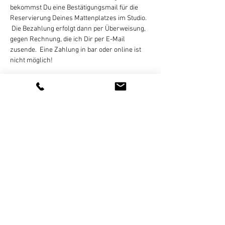
bekommst Du eine Bestätigungsmail für die 
Reservierung Deines Mattenplatzes im Studio. 
 Die Bezahlung erfolgt dann per Überweisung, 
gegen Rechnung, die ich Dir per E-Mail 
zusende.  Eine Zahlung in bar oder online ist 
nicht möglich!
Eine Stornierung des gebuchten Termins ist 
bis 
24 Stunden vor Kursbeginn
 per E-Mail, 
Whats App (bitte keine Sprachnachricht!), SMS, 
oder Telefon kostenlos möglich. Bei zu später 
Absage oder nicht erfolgter Teilnahme wird 
der Termin regulär abgerechnet.…
Weiterlesen >
Diese Veranstaltung teilen