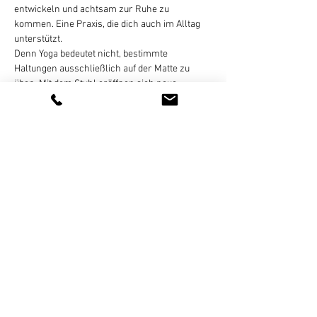
entwickeln und achtsam zur Ruhe zu 
kommen. Eine Praxis, die dich auch im Alltag 
unterstützt.
Denn Yoga bedeutet nicht, bestimmte 
Haltungen ausschließlich auf der Matte zu 
üben. Mit dem Stuhl eröffnen sich neue 
Möglichkeiten: Übungen werden zugänglicher, 
klarer ausgerichtet oder manchmal sogar 
intensiver erfahrbar.
Geeignet ist dieser Kurs für Senioren, 
Menschen mit weniger Beweglichkeit und alle, 
für die Übungen am Boden nicht passend…
Weiterlesen >
Diese Veranstaltung teilen