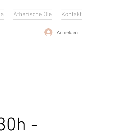
ga
Ätherische Öle
Kontakt
Anmelden
30h -