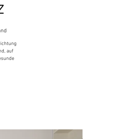
z
and
richtung
nd, auf
gesunde