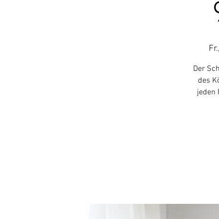
Fr.
Der Sch
des Kö
jeden 