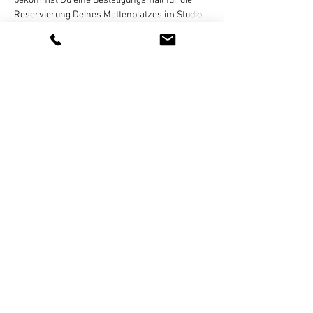
bekommst Du eine Bestätigungsmail für die 
Reservierung Deines Mattenplatzes im Studio. 
 Die Bezahlung erfolgt dann per Überweisung, 
gegen Rechnung, die ich Dir per E-Mail 
zusende. Eine Zahlung in bar oder online ist 
nicht möglich!
Eine…
Weiterlesen >
Diese Veranstaltung teilen
Newsletter - Anmeldung