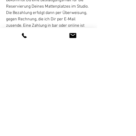
bekommst Du eine Bestätigungsmail für die 
Reservierung Deines Mattenplatzes im Studio. 
Die Bezahlung erfolgt dann per Überweisung, 
gegen Rechnung, die ich Dir per E-Mail 
zusende. Eine Zahlung in bar oder online ist 
nicht möglich! Eine Stornierung des gebuchten 
Termins ist bis 
24 Stunden vor Kursbeginn
 per 
E-Mail, WhatsApp (bitte keine 
Sprachnachrichten), SMS, oder Telefon 
kostenlos möglich. Bei zu später Absage oder 
nicht…
Weiterlesen >
Diese Veranstaltung teilen