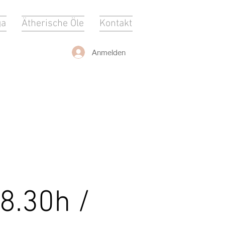
ga
Ätherische Öle
Kontakt
Anmelden
8.30h /