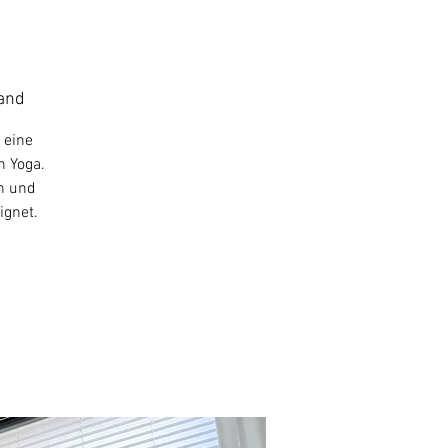
land
 eine
n Yoga.
rn und
ignet.