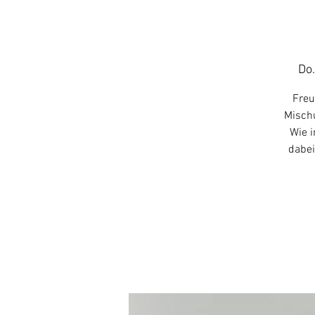
Do.
Freu
Mischu
Wie i
dabei