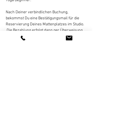
Yoga Beginner. 
Nach Deiner verbindlichen Buchung, 
bekommst Du eine Bestätigungsmail für die 
Reservierung Deines Mattenplatzes im Studio. 
 Die Bezahlung erfolgt dann per Überweisung, 
gegen Rechnung, die ich Dir per E-Mail 
zusende. Eine Zahlung in bar oder online ist 
nicht möglich!
Eine Stornierung des gebuchten Termins ist…
Weiterlesen >
Diese Veranstaltung teilen