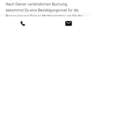
Nach Deiner verbindlichen Buchung, 
bekommst Du eine Bestätigungsmail für die 
Reservierung Deines Mattenplatzes im Studio. 
 Die Bezahlung erfolgt dann per Überweisung, 
gegen Rechnung, die ich Dir per E-Mail 
zusende. Eine Zahlung in bar oder online ist 
nicht möglich!
Eine…
Weiterlesen >
Diese Veranstaltung teilen
Newsletter - Anmeldung