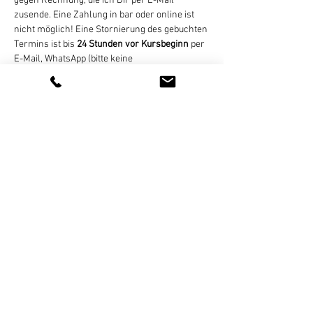
gegen Rechnung, die ich Dir per E-Mail 
zusende. Eine Zahlung in bar oder online ist 
nicht möglich! Eine Stornierung des gebuchten 
Termins ist bis 
24 Stunden vor Kursbeginn
 per 
E-Mail, WhatsApp (bitte keine 
Sprachnachrichten), SMS, oder Telefon 
kostenlos möglich. Bei zu später Absage oder 
nicht erfolgter Teilnahme wird der Termin 
regulär abgerechnet. Bei zu geringer 
Teilnehmerzahl (mind. 4 Personen) nicht 
stattfinden können,…
Weiterlesen >
Diese Veranstaltung teilen