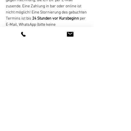
gegen Rechnung, die ich Dir per E-Mail 
zusende. Eine Zahlung in bar oder online ist 
nicht möglich! Eine Stornierung des gebuchten 
Termins ist bis 
24 Stunden vor Kursbeginn
 per 
E-Mail, WhatsApp (bitte keine 
Sprachnachrichten), SMS, oder Telefon 
kostenlos möglich. Bei zu später Absage oder 
nicht erfolgter Teilnahme wird der Termin 
regulär abgerechnet. Bei zu geringer 
Teilnehmerzahl (mind. 4 Personen) nicht 
stattfinden können,…
Weiterlesen >
Diese Veranstaltung teilen