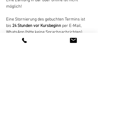
Eine Zahlung in bar oder online ist nicht 
möglich!
Eine Stornierung des gebuchten Termins ist 
bis 
24 Stunden vor Kursbeginn
 per E-Mail, 
WhatsApp (bitte keine Sprachnachrichten), 
SMS, oder Telefon kostenlos möglich. Bei zu 
später Absage oder nicht erfolgter Teilnahme 
wird der Termin regulär abgerechnet. 
Bei zu geringer Teilnehmerzahl (mind. 4 
Personen) nicht stattfinden…
Weiterlesen >
Diese Veranstaltung teilen