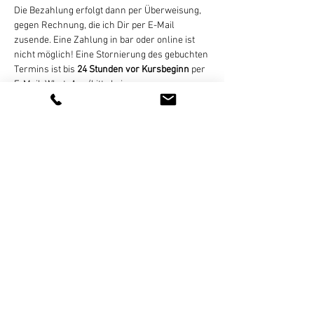
Die Bezahlung erfolgt dann per Überweisung, 
gegen Rechnung, die ich Dir per E-Mail 
zusende. Eine Zahlung in bar oder online ist 
nicht möglich! Eine Stornierung des gebuchten 
Termins ist bis 
24 Stunden vor Kursbeginn
 per 
E-Mail, WhatsApp (bitte keine 
Sprachnachrichten), SMS, oder Telefon 
kostenlos möglich. Bei zu später Absage oder 
nicht erfolgter Teilnahme wird der Termin 
regulär abgerechnet. Bei zu geringer 
Teilnehmerzahl (mind. 4 Personen) nicht 
stattfinden…
Weiterlesen >
Diese Veranstaltung teilen