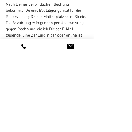
Nach Deiner verbindlichen Buchung 
bekommst Du eine Bestätigungsmail für die 
Reservierung Deines Mattenplatzes im Studio. 
Die Bezahlung erfolgt dann per Überweisung, 
gegen Rechnung, die ich Dir per E-Mail 
zusende. Eine Zahlung in bar oder online ist 
nicht möglich!
Eine Stornierung des gebuchten Termins ist 
bis 
24 Stunden vor Kursbeginn
 per E-Mail, 
WhatsApp (bitte keine Sprachnachrichten), 
SMS, oder Telefon kostenlos möglich. Bei zu 
später…
Weiterlesen >
Diese Veranstaltung teilen