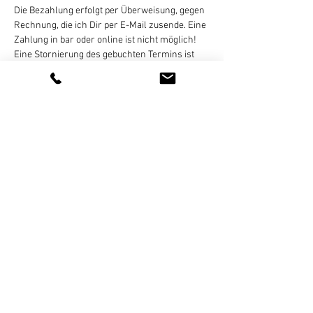
Die Bezahlung erfolgt per Überweisung, gegen 
Rechnung, die ich Dir per E-Mail zusende. Eine 
Zahlung in bar oder online ist nicht möglich!
Eine Stornierung des gebuchten Termins ist 
bis 
24 Stunden vor Kursbeginn
 per E-Mail, 
WhatsApp (bitte keine Sprachnachrichten), 
SMS, oder Telefon kostenlos möglich. Bei zu 
später Absage oder nicht erfolgter Teilnahme 
wird der Termin regulär abgerechnet. 
Weiterlesen >
Diese Veranstaltung teilen