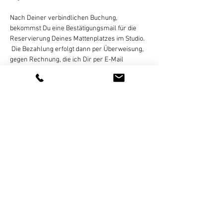
Nach Deiner verbindlichen Buchung, 
bekommst Du eine Bestätigungsmail für die 
Reservierung Deines Mattenplatzes im Studio. 
 Die Bezahlung erfolgt dann per Überweisung, 
gegen Rechnung, die ich Dir per E-Mail 
zusende. Eine Zahlung in bar oder online ist 
nicht möglich!
Eine Stornierung des gebuchten Termins ist 
bis 
24 Stunden vor Kursbeginn
 per E-Mail, 
Whats App (bitte keine Sprachnachrichten),…
Weiterlesen >
Diese Veranstaltung teilen