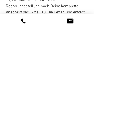
10,00€. Bitte sende mir für die 
Rechnungsstellung noch Deine komplette 
Anschrift per E-Mail zu. Die Bezahlung erfolgt 
dann per Überweisung, gegen Rechnung, die 
ich Dir am 
Ende des Monats zusende
 (E-Mail).
Eine Zahlung in bar oder online ist nicht 
möglich!
Weiterlesen >
Diese Veranstaltung teilen
Newsletter - Anmeldung