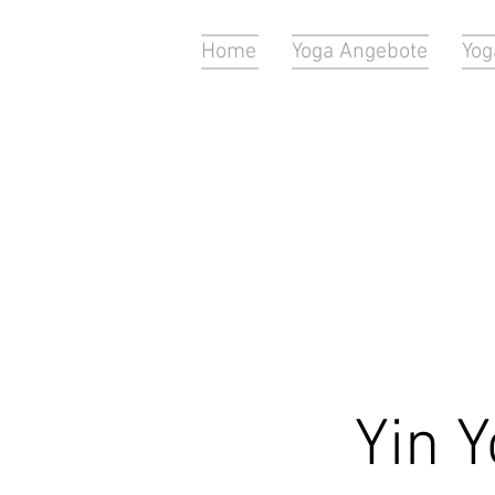
Home
Yoga Angebote
Yog
Yin Y