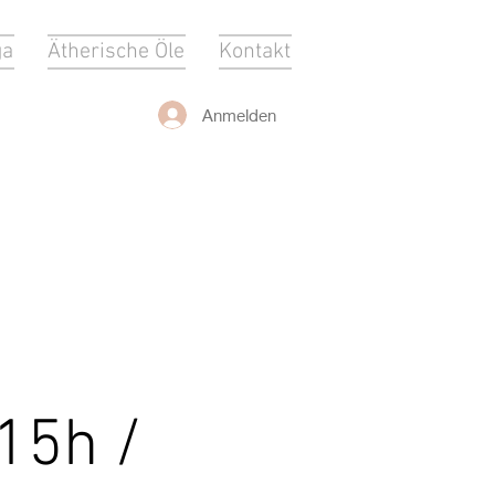
ga
Ätherische Öle
Kontakt
Anmelden
.15h /