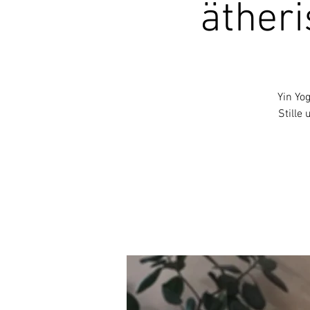
ätheri
Yin Yo
Stille