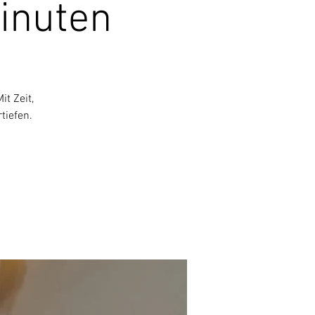
Minuten
t Zeit,
tiefen.