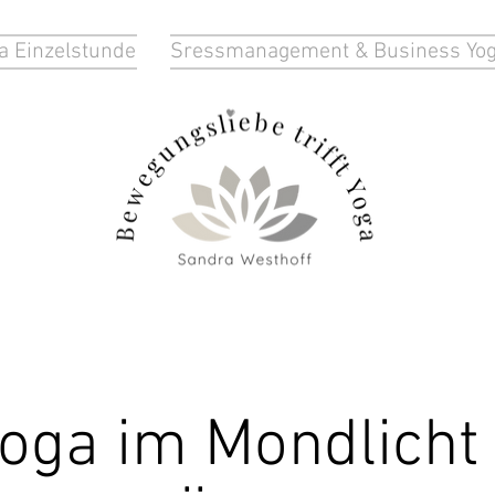
a Einzelstunde
Sressmanagement & Business Yo
Yoga im Mondlicht 