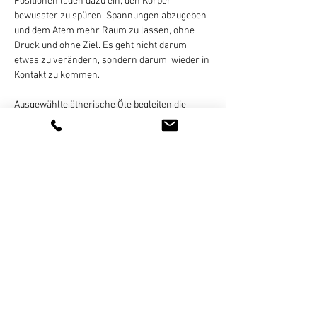
Positionen laden dazu ein, den Körper 
bewusster zu spüren, Spannungen abzugeben 
und dem Atem mehr Raum zu lassen, ohne 
Druck und ohne Ziel. Es geht nicht darum, 
etwas zu verändern, sondern darum, wieder in 
Kontakt zu kommen.
Ausgewählte ätherische Öle begleiten die 
Praxis dezent. Sie unterstützen die 
Wahrnehmung, den Atem und die innere 
Stabilität in dieser winterlichen Phase, ohne zu 
aktivieren oder zu fordern.
Im Anschluss, etwa 30 Minuten…
Weiterlesen >
Diese Veranstaltung teilen