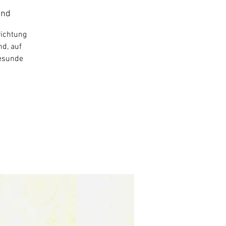
and
richtung
nd, auf
gesunde