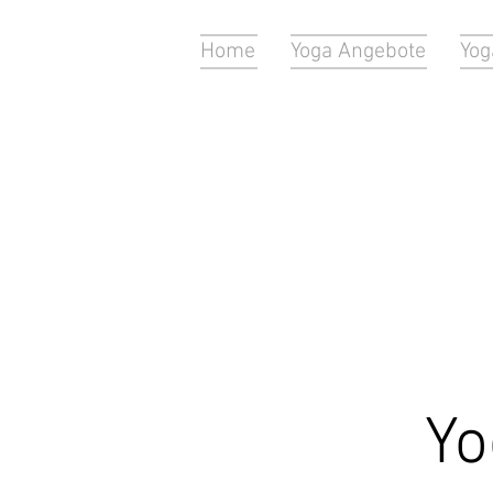
Home
Yoga Angebote
Yog
Yo