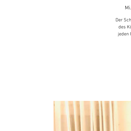
Mi.
Der Sch
des Kö
jeden 