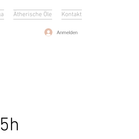
ga
Ätherische Öle
Kontakt
Anmelden
45h