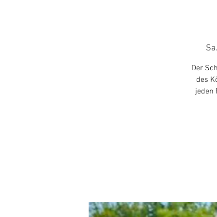
Sa.
Der Sch
des Kö
jeden 