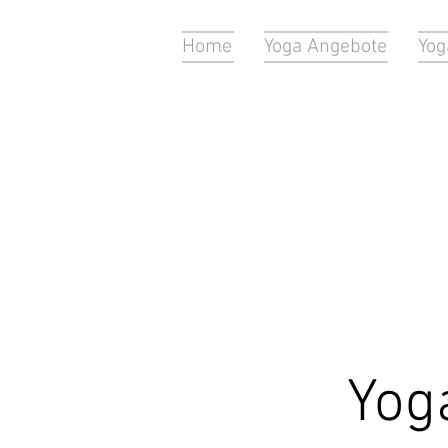
Home
Yoga Angebote
Yog
Yog