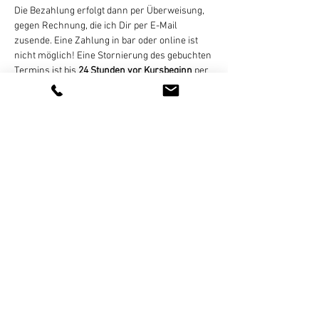
Die Bezahlung erfolgt dann per Überweisung, 
gegen Rechnung, die ich Dir per E-Mail 
zusende. Eine Zahlung in bar oder online ist 
nicht möglich! Eine Stornierung des gebuchten 
Termins ist bis 
24 Stunden vor Kursbeginn
 per 
E-Mail, WhatsApp (bitte keine 
Sprachnachrichten), SMS, oder Telefon 
kostenlos möglich. Bei zu später Absage oder 
nicht erfolgter Teilnahme wird der Termin 
regulär abgerechnet. Bei zu geringer 
Teilnehmerzahl (mind. 4…
Weiterlesen >
Diese Veranstaltung teilen