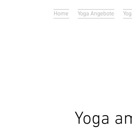
Home
Yoga Angebote
Yog
Yoga a