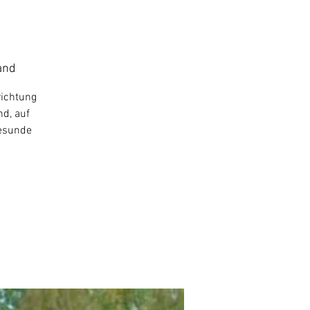
and
richtung
nd, auf
gesunde