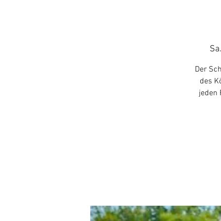
Sa.
Der Sch
des Kö
jeden 