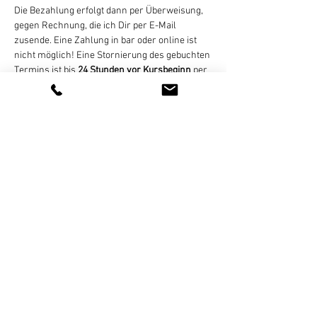
Die Bezahlung erfolgt dann per Überweisung, 
gegen Rechnung, die ich Dir per E-Mail 
zusende. Eine Zahlung in bar oder online ist 
nicht möglich! Eine Stornierung des gebuchten 
Termins ist bis 
24 Stunden vor Kursbeginn
 per 
E-Mail, WhatsApp (bitte keine 
Sprachnachrichten), SMS, oder Telefon 
kostenlos möglich. Bei zu später Absage oder 
nicht erfolgter Teilnahme wird der Termin 
regulär abgerechnet. Bei zu geringer 
Teilnehmerzahl (mind. 4 Personen)…
Weiterlesen >
Diese Veranstaltung teilen