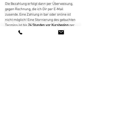
Die Bezahlung erfolgt dann per Überweisung, 
gegen Rechnung, die ich Dir per E-Mail 
zusende. Eine Zahlung in bar oder online ist 
nicht möglich! Eine Stornierung des gebuchten 
Termins ist bis 
24 Stunden vor Kursbeginn
 per 
E-Mail, WhatsApp (bitte keine 
Sprachnachrichten), SMS, oder Telefon 
kostenlos möglich. Bei zu später Absage oder 
nicht erfolgter Teilnahme wird der Termin 
regulär abgerechnet. Bei zu geringer 
Teilnehmerzahl (mind. 4…
Weiterlesen >
Diese Veranstaltung teilen