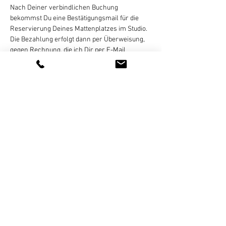
Nach Deiner verbindlichen Buchung 
bekommst Du eine Bestätigungsmail für die 
Reservierung Deines Mattenplatzes im Studio. 
Die Bezahlung erfolgt dann per Überweisung, 
gegen Rechnung, die ich Dir per E-Mail 
zusende. Eine Zahlung in bar oder online ist 
nicht möglich! Eine Stornierung des gebuchten 
Termins ist bis 
24 Stunden vor Kursbeginn
 per 
E-Mail, WhatsApp (bitte keine 
Sprachnachrichten), SMS, oder Telefon 
kostenlos möglich. Bei zu später…
Weiterlesen >
Diese Veranstaltung teilen