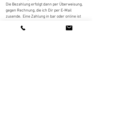
Die Bezahlung erfolgt dann per Überweisung, 
gegen Rechnung, die ich Dir per E-Mail 
zusende.  Eine Zahlung in bar oder online ist 
nicht möglich!
Eine Stornierung des gebuchten Termins ist 
bis 
 vor Kursbeginn per E-Mail, Whats App 
(bitte keine Sprachnachrichten!), SMS, oder 
Telefon kostenlos möglich. Bei zu später 
Absage oder nicht erfolgter Teilnahme wir…
Weiterlesen >
Diese Veranstaltung teilen