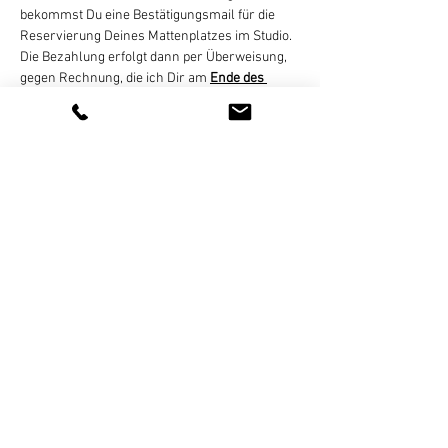
bekommst Du eine Bestätigungsmail für die 
Reservierung Deines Mattenplatzes im Studio. 
Die Bezahlung erfolgt dann per Überweisung, 
gegen Rechnung, die ich Dir am 
Ende des 
Monats zusende
 (E-Mail).  Eine Zahlung in bar 
oder online ist nicht möglich!
Eine Stornierung des gebuchten Termins ist 
bis 8 Stunden vor Kursbeginn per E-Mail, 
Whats App, SMS, oder Telefon kostenlos 
möglich. Bei…
Weiterlesen >
Diese Veranstaltung teilen